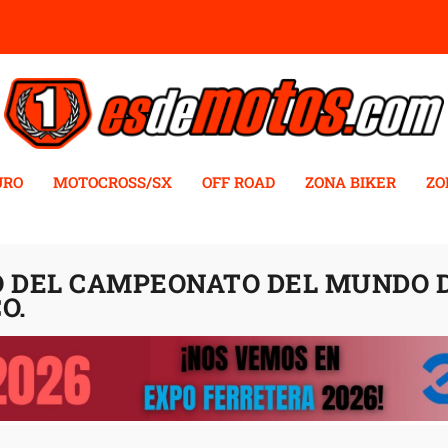
URO
MOTOCROSS/SX
OFF ROAD
ZONA BIKER
ZO
 DEL CAMPEONATO DEL MUNDO DE
O.