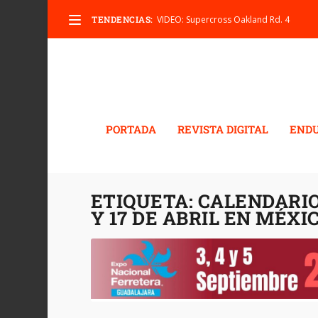
TENDENCIAS:
VIDEO: Supercross Oakland Rd. 4
PORTADA
REVISTA DIGITAL
END
ETIQUETA:
CALENDARIO
Y 17 DE ABRIL EN MÉXIC