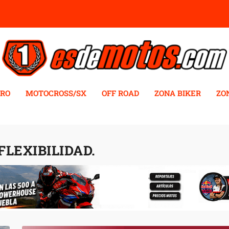
RO
MOTOCROSS/SX
OFF ROAD
ZONA BIKER
ZO
FLEXIBILIDAD.