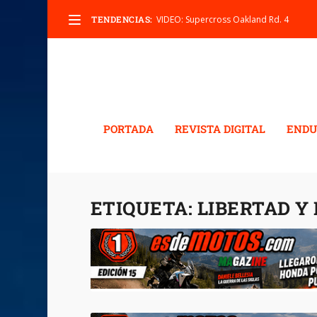
TENDENCIAS:
VIDEO: Supercross Oakland Rd. 4
PORTADA
REVISTA DIGITAL
ENDU
ETIQUETA:
LIBERTAD Y 