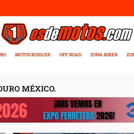
RO
MOTOCROSS/SX
OFF ROAD
ZONA BIKER
ZO
DURO MÉXICO.