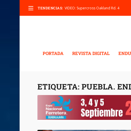
TENDENCIAS:
VIDEO: Supercross Oakland Rd. 4
PORTADA
REVISTA DIGITAL
ENDU
ETIQUETA:
PUEBLA. EN