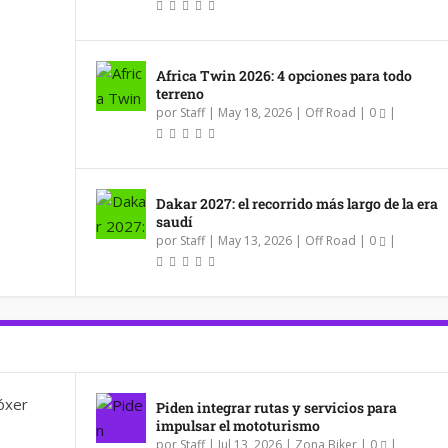
Africa Twin 2026: 4 opciones para todo
terreno
por
Staff
|
May 18, 2026
|
Off Road
|
0
|
Dakar 2027: el recorrido más largo de la era
saudí
por
Staff
|
May 13, 2026
|
Off Road
|
0
|
Piden integrar rutas y servicios para
impulsar el mototurismo
por
Staff
|
Jul 13, 2026
|
Zona Biker
|
0
|