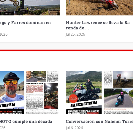
ngs y Farres dominan en
Hunter Lawrence se lleva la 8a
t
ronda de ...
 2026
Jul 25, 2026
OS RUEDAS EN EXPO SANTA F...
RA EDICIÓN DE RED BULL MO...
MINAN LOMMEL
EA
o
0
0
|
|
|
0
|
MOTO cumple una década
Conversación con Nohemi Torr
2026
Jul 6, 2026