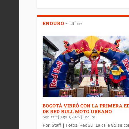
ENDURO
El último
BOGOTÁ VIBRÓ CON LA PRIMERA E
DE RED BULL MOTO URBANO
por
Staff
|
Ago 3, 2026
|
Enduro
Por: Staff | Fotos: RedBull La calle 85 se co