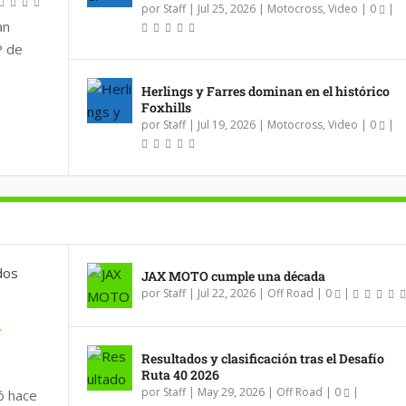
por
Staff
|
Jul 25, 2026
|
Motocross
,
Video
|
0
|
an
P de
Herlings y Farres dominan en el histórico
Foxhills
por
Staff
|
Jul 19, 2026
|
Motocross
,
Video
|
0
|
JAX MOTO cumple una década
por
Staff
|
Jul 22, 2026
|
Off Road
|
0
|
N
Resultados y clasificación tras el Desafío
Ruta 40 2026
por
Staff
|
May 29, 2026
|
Off Road
|
0
|
ó hace