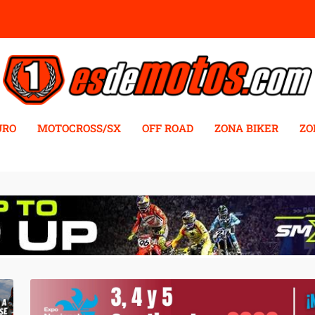
URO
MOTOCROSS/SX
OFF ROAD
ZONA BIKER
ZO