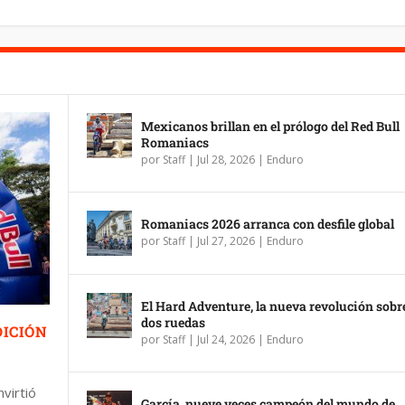
Mexicanos brillan en el prólogo del Red Bull
Romaniacs
por
Staff
|
Jul 28, 2026
|
Enduro
Romaniacs 2026 arranca con desfile global
por
Staff
|
Jul 27, 2026
|
Enduro
El Hard Adventure, la nueva revolución sobr
dos ruedas
DICIÓN
por
Staff
|
Jul 24, 2026
|
Enduro
nvirtió
García, nueve veces campeón del mundo de