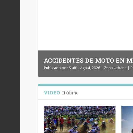
HONDA POWERHOUSE PUEBLA
ACCIDENTES DE MOTO EN MÉ
Publicado por
Publicado por
Staff
Staff
|
|
Ago 6, 2026
Ago 4, 2026
|
|
Zona Urbana
Zona Urbana
|
|
VIDEO
El último