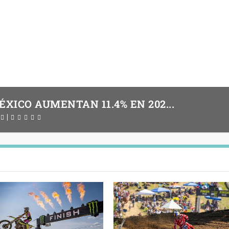
 PRESENTA LAS CBR500R Y NX5...
XICO AUMENTAN 11.4% EN 202...
0
0
|
|