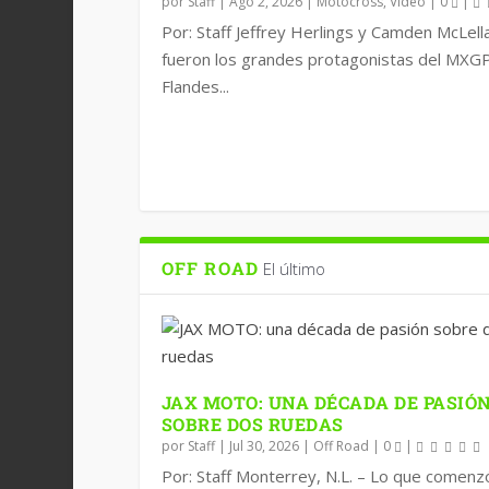
por
Staff
|
Ago 2, 2026
|
Motocross
,
Video
|
0
|
Por: Staff Jeffrey Herlings y Camden McLell
fueron los grandes protagonistas del MXG
Flandes...
OFF ROAD
El último
JAX MOTO: UNA DÉCADA DE PASIÓ
SOBRE DOS RUEDAS
por
Staff
|
Jul 30, 2026
|
Off Road
|
0
|
Por: Staff Monterrey, N.L. – Lo que comenz