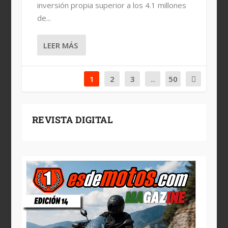
inversión propia superior a los 4.1 millones
de...
LEER MÁS
1
2
3
...
50
REVISTA DIGITAL