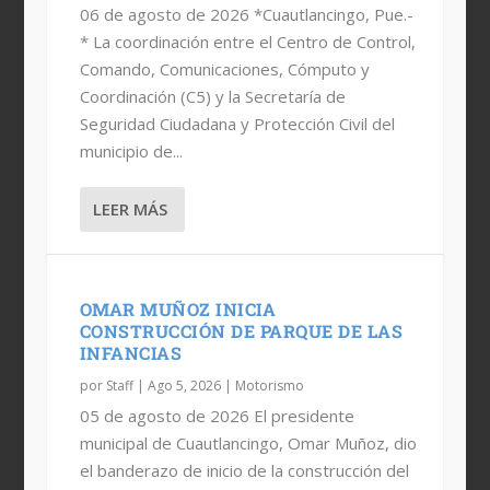
06 de agosto de 2026 *Cuautlancingo, Pue.-
* La coordinación entre el Centro de Control,
JAX MOTO CUMPLE UNA DÉCADA
CONVERSACIÓN CON NOHEMI TORRES
LA EDICIÓN 14, ESTÁ LISTA PARA
RACHEL GUTISH: BICAMPEONA
Comando, Comunicaciones, Cómputo y
RODAR
MUNDIAL DE ENDURO
Coordinación (C5) y la Secretaría de
Seguridad Ciudadana y Protección Civil del
municipio de...
LEER MÁS
OMAR MUÑOZ INICIA
CONSTRUCCIÓN DE PARQUE DE LAS
INFANCIAS
por
Staff
|
Ago 5, 2026
|
Motorismo
05 de agosto de 2026 El presidente
municipal de Cuautlancingo, Omar Muñoz, dio
el banderazo de inicio de la construcción del