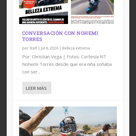
RACHEL GUTISH: BICAMPEONA
BELLEZA EXTREMA CON ASTRID
ARMI HERNÁNDEZ: KM QUE SANAN,
LA REINA DEL ASFALTO, BRENDA
MUNDIAL DE ENDURO
MADRIGAL
RUTAS QUE TRANSFORMA...
VILLARREAL
CONVERSACIÓN CON NOHEMI
TORRES
por
Staff
|
Jul 6, 2026
|
Belleza extrema
Por: Christian Vega | Fotos: Cortesía NT
Nohemi Torres desde que era niña soñaba
con ser...
LEER MÁS