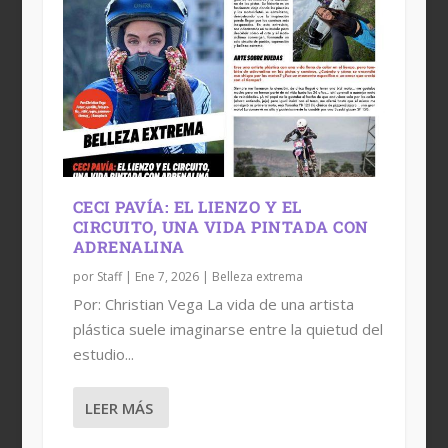
CECI PAVÍA: EL LIENZO Y EL
CIRCUITO, UNA VIDA PINTADA CON
ADRENALINA
por
Staff
|
Ene 7, 2026
|
Belleza extrema
Por: Christian Vega La vida de una artista
plástica suele imaginarse entre la quietud del
estudio...
LEER MÁS