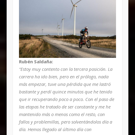
Rubén Saldaña:
“Estoy muy contento con la tercera posición. La
carrera ha ido bien, pero en el prólogo, nada
más empezar, tuve una pérdida que me lastró
bastante y perdí quince minutos que he tenido
que ir recuperando poco a poco. Con el paso de
las etapas he tratado de ser constante y me he
mantenido más o menos como el resto, con
fallos y problemillas, pero solventándolos día a
día. Hemos llegado al último día con