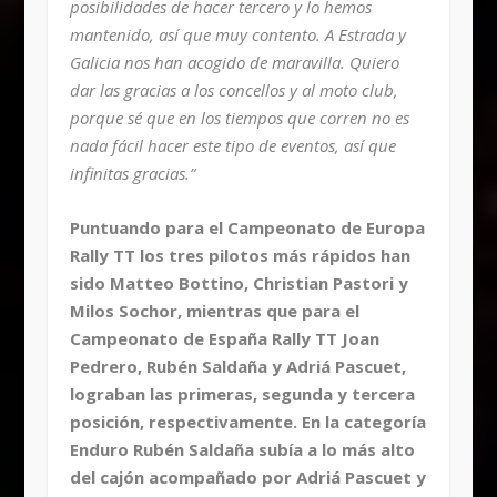
posibilidades de hacer tercero y lo hemos
mantenido, así que muy contento. A Estrada y
Galicia nos han acogido de maravilla. Quiero
dar las gracias a los concellos y al moto club,
porque sé que en los tiempos que corren no es
nada fácil hacer este tipo de eventos, así que
infinitas gracias.”
Puntuando para el Campeonato de Europa
Rally TT los tres pilotos más rápidos han
sido Matteo Bottino, Christian Pastori y
Milos Sochor, mientras que para el
Campeonato de España Rally TT Joan
Pedrero, Rubén Saldaña y Adriá Pascuet,
lograban las primeras, segunda y tercera
posición, respectivamente. En la categoría
Enduro Rubén Saldaña subía a lo más alto
del cajón acompañado por Adriá Pascuet y