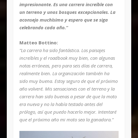
impresionante. Es una carrera increíble con
un terreno y unos bosques excepcionales. La
aconsejo muchísimo y espero que se siga
celebrando cada año.”
Matteo Bottino:
“La carrera ha sido fantástica. Los paisajes
increíbles y el roadbook muy bien, con algunas
notas erróneas, pero para seis días de carrera,
realmente bien. La organización también ha
sido muy buena. Estoy seguro de que el próximo
año volveré. Mis sensaciones con el terreno y la
carrera han sido buenas a pesar de que la moto
era nueva y no la había testado antes del
prólogo, así que puedo hacerlo mejor. Intentaré
que el próximo año mi moto sea la ganadora.”