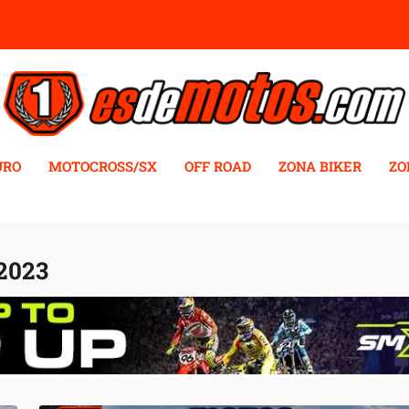
URO
MOTOCROSS/SX
OFF ROAD
ZONA BIKER
ZO
2023