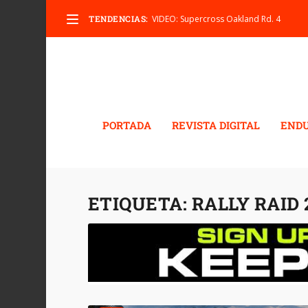
TENDENCIAS:
VIDEO: Supercross Oakland Rd. 4
PORTADA
REVISTA DIGITAL
END
ETIQUETA:
RALLY RAID 