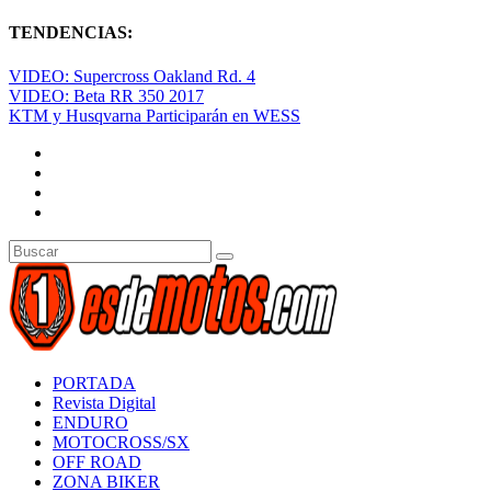
TENDENCIAS:
VIDEO: Supercross Oakland Rd. 4
VIDEO: Beta RR 350 2017
KTM y Husqvarna Participarán en WESS
PORTADA
Revista Digital
ENDURO
MOTOCROSS/SX
OFF ROAD
ZONA BIKER