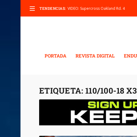
TENDENCIAS:
VIDEO: Supercross Oakland Rd. 4
PORTADA
REVISTA DIGITAL
ENDU
ETIQUETA:
110/100-18 X