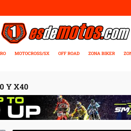
RO
MOTOCROSS/SX
OFF ROAD
ZONA BIKER
ZO
30 Y X40