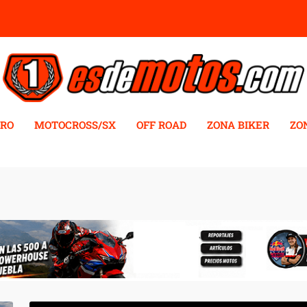
RO
MOTOCROSS/SX
OFF ROAD
ZONA BIKER
ZO