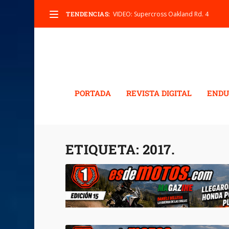
TENDENCIAS:
VIDEO: Supercross Oakland Rd. 4
PORTADA
REVISTA DIGITAL
ENDU
ETIQUETA:
2017.