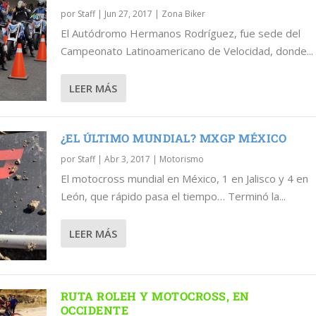
por
Staff
|
Jun 27, 2017
|
Zona Biker
El Autódromo Hermanos Rodríguez, fue sede del
Campeonato Latinoamericano de Velocidad, donde...
CIDAD, MÉXICO
P MÉXICO
 EN OCCIDENTE
LEER MÁS
¿EL ÚLTIMO MUNDIAL? MXGP MÉXICO
por
Staff
|
Abr 3, 2017
|
Motorismo
El motocross mundial en México, 1 en Jalisco y 4 en
León, que rápido pasa el tiempo… Terminó la...
LEER MÁS
RUTA ROLEH Y MOTOCROSS, EN
OCCIDENTE