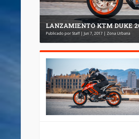
LANZAMIENTO KTM DUKE 2
Publicado por
Staff
|
Jun 7, 2017
|
Zona Urbana