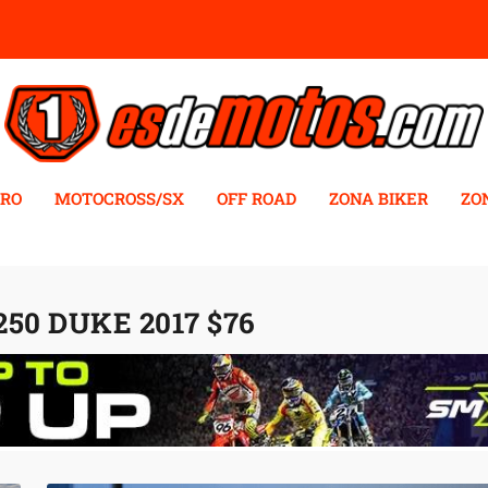
RO
MOTOCROSS/SX
OFF ROAD
ZONA BIKER
ZO
250 DUKE 2017 $76