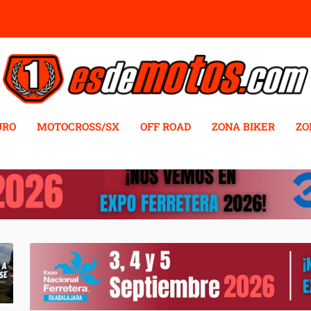
URO
MOTOCROSS/SX
OFF ROAD
ZONA BIKER
ZO
VERDE