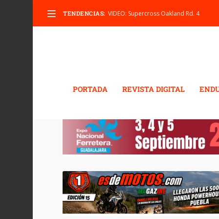
TENDENCIAS:
VIDEO: Supercross Oakland Rd. 4
PORTADA
REVISTA DIGITAL
END
ETIQUETA:
ADRIÁN VAL