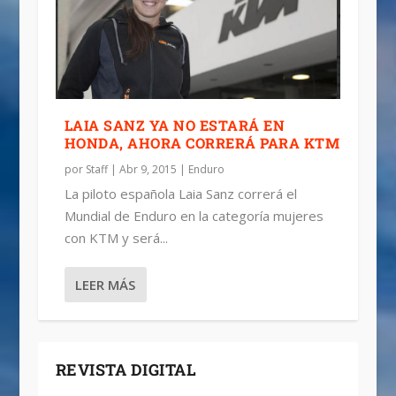
LAIA SANZ YA NO ESTARÁ EN
HONDA, AHORA CORRERÁ PARA KTM
por
Staff
|
Abr 9, 2015
|
Enduro
La piloto española Laia Sanz correrá el
Mundial de Enduro en la categoría mujeres
con KTM y será...
LEER MÁS
REVISTA DIGITAL