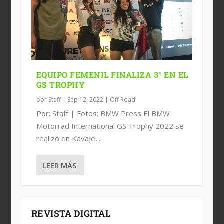
EQUIPO FEMENIL FINALIZA 3° EN EL
GS TROPHY
por
Staff
|
Sep 12, 2022
|
Off Road
Por: Staff | Fotos: BMW Press El BMW
Motorrad International GS Trophy 2022 se
realizó en Kavaje,...
LEER MÁS
REVISTA DIGITAL