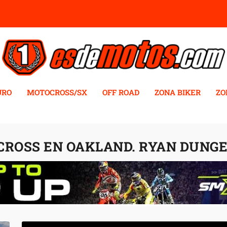
URO
MOTOCROSS/SX
OFF ROAD
ZONA BIKER
ZO
ROSS EN OAKLAND. RYAN DUNG