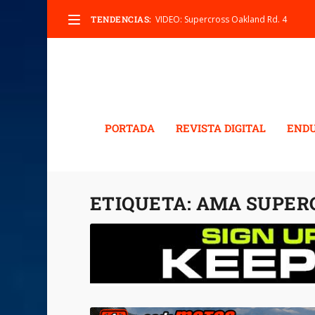
TENDENCIAS:
VIDEO: Supercross Oakland Rd. 4
PORTADA
REVISTA DIGITAL
END
ETIQUETA:
AMA SUPERC