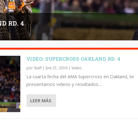
D RD. 4
VIDEO: SUPERCROSS OAKLAND RD. 4
por
Staff
|
Ene 31, 2016
|
Video
La cuarta fecha del AMA Supercross en Oakland, te
presentamos videos y resultados....
LEER MÁS