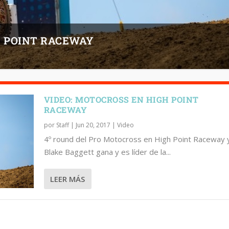
H POINT RACEWAY
VIDEO: MOTOCROSS EN HIGH POINT
RACEWAY
por
Staff
|
Jun 20, 2017
|
Video
4º round del Pro Motocross en High Point Raceway 
Blake Baggett gana y es líder de la...
LEER MÁS