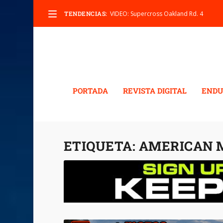
TENDENCIAS:
VIDEO: Supercross Oakland Rd. 4
PORTADA
REVISTA DIGITAL
ENDU
ETIQUETA:
AMERICAN 