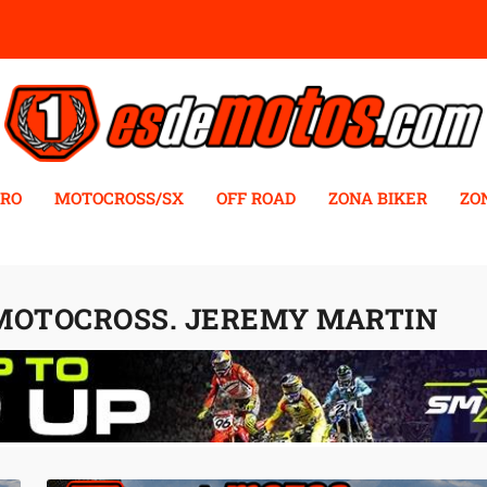
RO
MOTOCROSS/SX
OFF ROAD
ZONA BIKER
ZO
MOTOCROSS. JEREMY MARTIN