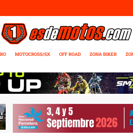
RO
MOTOCROSS/SX
OFF ROAD
ZONA BIKER
ZO
AL