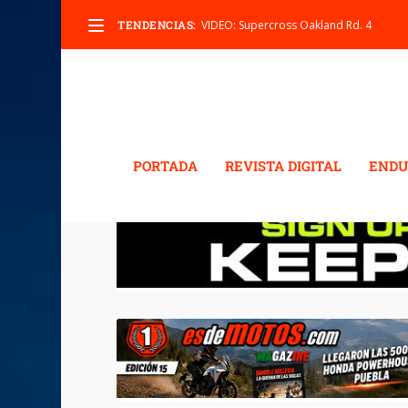
TENDENCIAS:
VIDEO: Supercross Oakland Rd. 4
PORTADA
REVISTA DIGITAL
ENDU
ETIQUETA:
BAJAJ GLOB