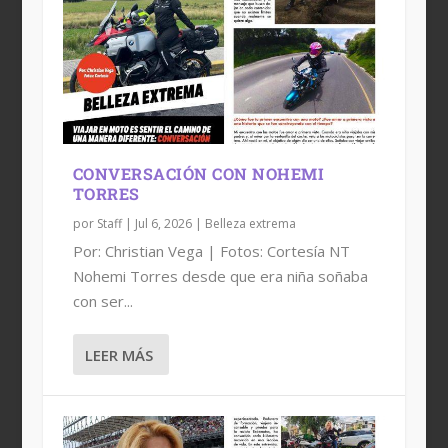
ARMI HERNÁNDEZ: KM QUE SANAN,
LA REINA DEL ASFALTO, BRENDA
ESTHER: RUTA DE LIBERTAD, TINTA Y
CECI PAVÍA: EL LIENZO Y EL CIRCUITO,
RUTAS QUE TRANSFORMA...
VILLARREAL
TRADICIÓN
UNA VIDA PINT...
CONVERSACIÓN CON NOHEMI
TORRES
por
Staff
|
Jul 6, 2026
|
Belleza extrema
Por: Christian Vega | Fotos: Cortesía NT
Nohemi Torres desde que era niña soñaba
con ser...
LEER MÁS