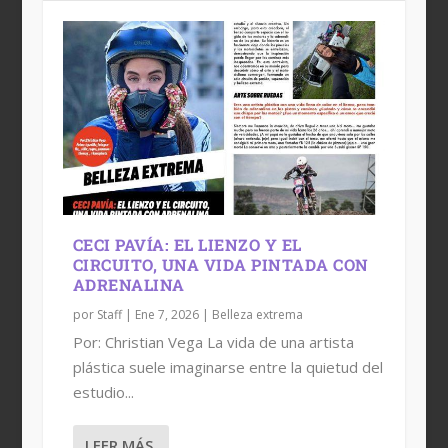
CECI PAVÍA: EL LIENZO Y EL
CIRCUITO, UNA VIDA PINTADA CON
ADRENALINA
por
Staff
|
Ene 7, 2026
|
Belleza extrema
Por: Christian Vega La vida de una artista
plástica suele imaginarse entre la quietud del
estudio...
LEER MÁS