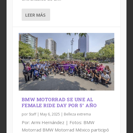
LEER MÁS
BMW MOTORRAD SE UNE AL
FEMALE RIDE DAY POR 5° AÑO
por
Staff
|
May 6, 2025
|
Belleza extrema
Por: Armi Hernández | Fotos: BMW
Motorrad BMW Motorrad México participó