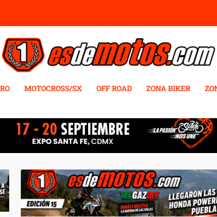
RO
MOTOCROSS/SX
OFF ROAD
ZONA BIKER
ZO
2023