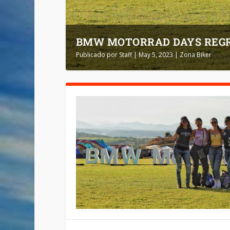
BMW MOTORRAD DAYS REGR
Publicado por
Staff
|
May 5, 2023
|
Zona Biker