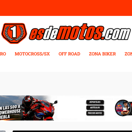
RO
MOTOCROSS/SX
OFF ROAD
ZONA BIKER
ZO