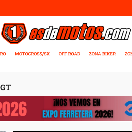
RO
MOTOCROSS/SX
OFF ROAD
ZONA BIKER
ZO
 GT