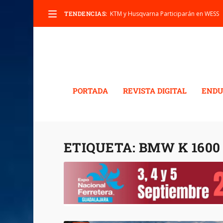
TENDENCIAS:
KTM y Husqvarna Participarán en WESS
PORTADA
REVISTA DIGITAL
ENDU
ETIQUETA:
BMW K 1600