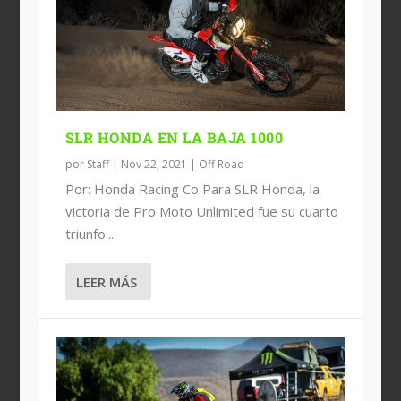
BRANDON PRIETO GANA LA BAJA 1000
RESULTADOS: 49 BAJA 500
SLR HONDA EN LA BAJA 1000
por
Staff
|
Nov 22, 2021
|
Off Road
Por: Honda Racing Co Para SLR Honda, la
victoria de Pro Moto Unlimited fue su cuarto
triunfo...
LEER MÁS