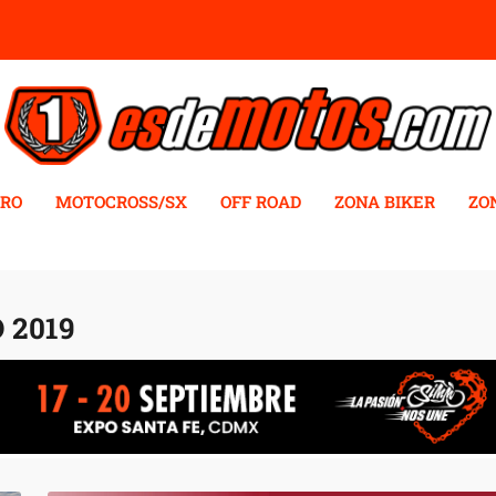
RO
MOTOCROSS/SX
OFF ROAD
ZONA BIKER
ZO
 2019