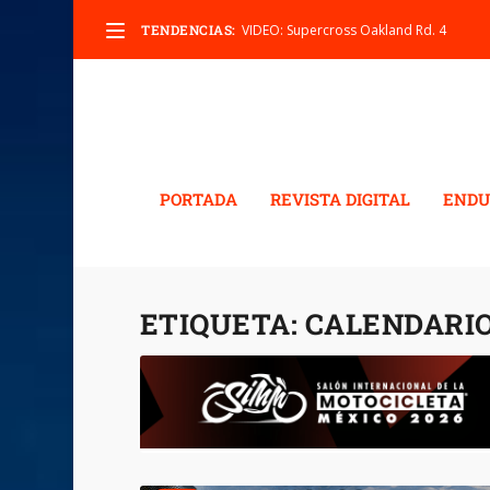
TENDENCIAS:
VIDEO: Supercross Oakland Rd. 4
PORTADA
REVISTA DIGITAL
ENDU
ETIQUETA:
CALENDARIO