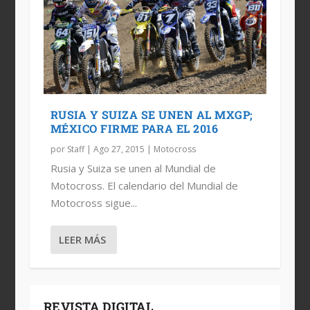
RUSIA Y SUIZA SE UNEN AL MXGP;
MÉXICO FIRME PARA EL 2016
por
Staff
|
Ago 27, 2015
|
Motocross
Rusia y Suiza se unen al Mundial de
Motocross. El calendario del Mundial de
Motocross sigue...
LEER MÁS
REVISTA DIGITAL