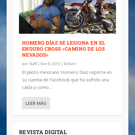
HOMERO DÍAZ SE LESIONA EN EL
ENDURO CROSS «CAMINO DE LOS
NEVADOS»
por
Staff
|
Ene 9, 2015
|
Enduro
El piloto mexicano Homero Díaz reporta en
su cuenta de Facebook que ha sufrido una
caída y como...
LEER MÁS
REVISTA DIGITAL