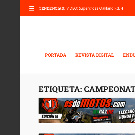
TENDENCIAS:
VIDEO: Supercross Oakland Rd. 4
PORTADA
REVISTA DIGITAL
END
ETIQUETA:
CAMPEONAT