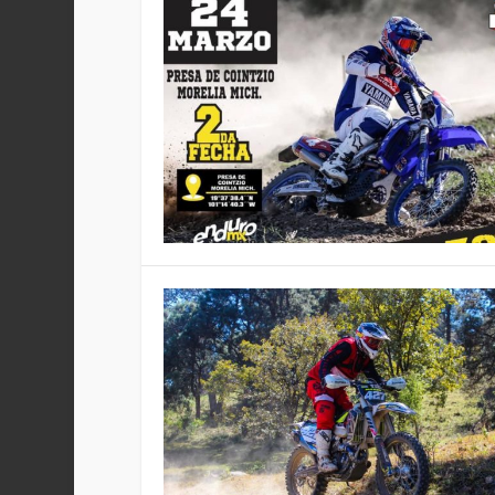
2ª FECHA CAMPEONATO ZO
ENDURO ZONA CENTRO, MOR
1ª FECHA CENTRO ENDURO,
ENDURO EN SAN MIGUEL DE
Publicado por
Publicado por
Publicado por
Publicado por
Staff
Staff
Staff
Staff
|
|
|
|
Mar 11, 2019
Feb 7, 2019
Ene 29, 2019
Oct 24, 2018
|
|
|
|
Enduro
Enduro
Enduro
Enduro