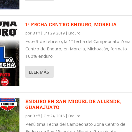
1ª FECHA CENTRO ENDURO, MORELIA
por
Staff
|
Ene 29, 2019
|
Enduro
Este 3 de febrero, la 1ª fecha del Campeonato Zona
Centro de Enduro, en Morelia, Michoacán, formato
100% enduro.
LEER MÁS
ENDURO EN SAN MIGUEL DE ALLENDE,
GUANAJUATO
por
Staff
|
Oct 24, 2018
|
Enduro
Penúltima Fecha del Campeonato Zona Centro de
Enduro en San Miguel de Allende, Guanajuato.