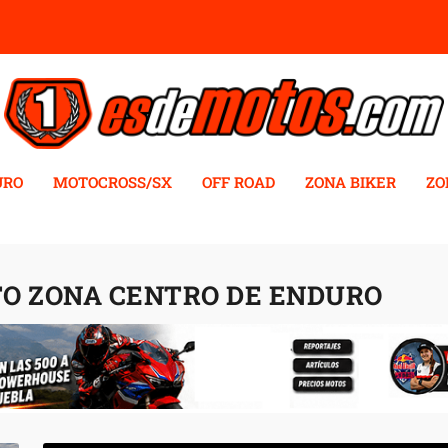
URO
MOTOCROSS/SX
OFF ROAD
ZONA BIKER
ZO
O ZONA CENTRO DE ENDURO