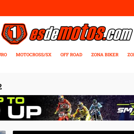
URO
MOTOCROSS/SX
OFF ROAD
ZONA BIKER
ZO
2