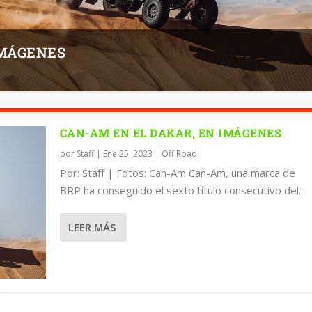
IMÁGENES
CAN-AM EN EL DAKAR, EN IMÁGENES
por
Staff
|
Ene 25, 2023
|
Off Road
Por: Staff | Fotos: Can-Am Can-Am, una marca de
BRP ha conseguido el sexto título consecutivo del...
LEER MÁS