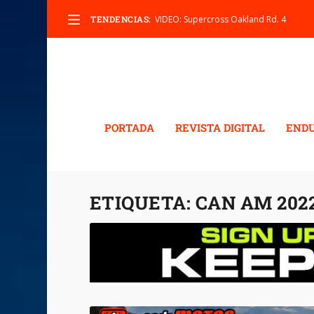
TENDENCIAS:
VIDEO: Supercross Oakland Rd. 4
PORTADA
REVISTA DIGITAL
END
ETIQUETA:
CAN AM 202