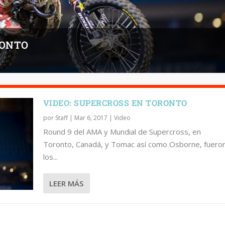
RONTO
VIDEO: SUPERCROSS EN TORONTO
por
Staff
|
Mar 6, 2017
|
Video
Round 9 del AMA y Mundial de Supercross, en
Toronto, Canadá, y Tomac así como Osborne, fuero
los...
LEER MÁS