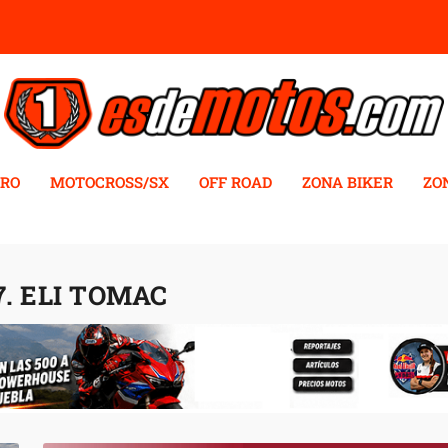
RO
MOTOCROSS/SX
OFF ROAD
ZONA BIKER
ZO
. ELI TOMAC