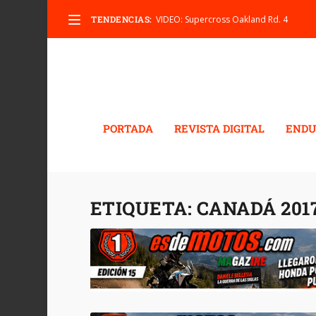
TENDENCIAS:
VIDEO: Supercross Oakland Rd. 4
PORTADA
REVISTA DIGITAL
ENDU
ETIQUETA:
CANADÁ 2017