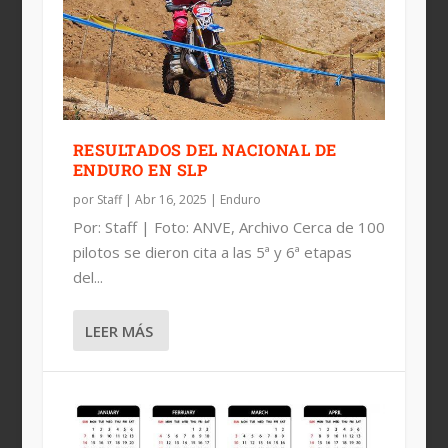
2024: ENDURO NACIONAL, ANEN Y
IMÁGENES DE LAS 6 HORAS DE
CALENDARIO DEL NACIONAL DE
CAMPEONES NACIONALES DE ENDURO
GUADALAJARA
ENDURO
ENDURO 2023
2022
RESULTADOS DEL NACIONAL DE
ENDURO EN SLP
por
Staff
|
Abr 16, 2025
|
Enduro
Por: Staff | Foto: ANVE, Archivo Cerca de 100
pilotos se dieron cita a las 5ª y 6ª etapas
del...
LEER MÁS