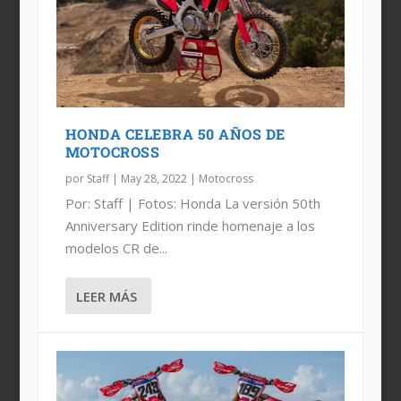
LAS CRF OFICIALES DE HRC
HONDA CELEBRA 50 AÑOS DE
MOTOCROSS
por
Staff
|
May 28, 2022
|
Motocross
Por: Staff | Fotos: Honda La versión 50th
Anniversary Edition rinde homenaje a los
modelos CR de...
LEER MÁS