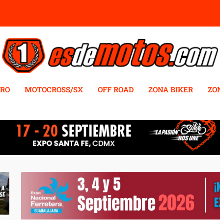
RO
MOTOCROSS/SX
OFF ROAD
ZONA BIKER
ZO
UTIERREZ