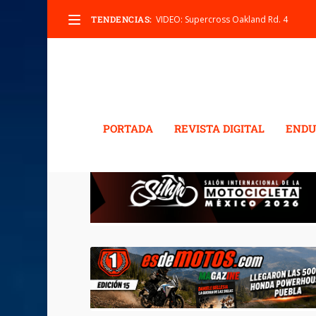
TENDENCIAS:
VIDEO: Supercross Oakland Rd. 4
PORTADA
REVISTA DIGITAL
ENDU
ETIQUETA:
CRISTINA G