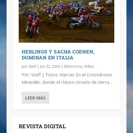
HERLINGS Y SACHA COENEN,
DOMINAN EN ITALIA
por
Staff
|
Jun 22, 2026
|
Motocross
,
Video
Por: Staff | Fotos: Marcas En el Crossdromo
Miravalle, donde el clásico circuito de tierra...
LEER MÁS
REVISTA DIGITAL