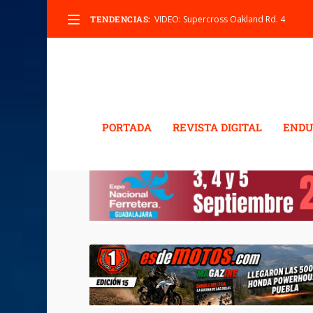
TENDENCIAS:
VIDEO: Supercross Oakland Rd. 4
PORTADA
REVISTA DIGITAL
ENDU
ETIQUETA:
DURANGO M