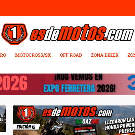
RO
MOTOCROSS/SX
OFF ROAD
ZONA BIKER
ZO
AZATLÁN