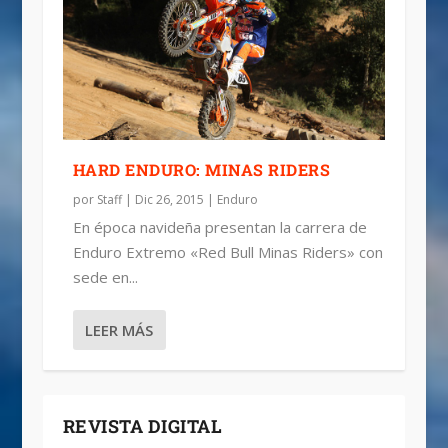
HARD ENDURO: MINAS RIDERS
por
Staff
|
Dic 26, 2015
|
Enduro
En época navideña presentan la carrera de
Enduro Extremo «Red Bull Minas Riders» con
sede en...
LEER MÁS
REVISTA DIGITAL