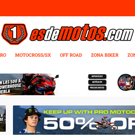
RO
MOTOCROSS/SX
OFF ROAD
ZONA BIKER
ZO
VIDEOS