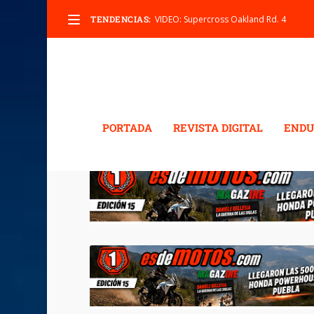
TENDENCIAS:
VIDEO: Supercross Oakland Rd. 4
PORTADA
REVISTA DIGITAL
ENDU
ETIQUETA:
ENDURO GP 