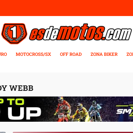
URO
MOTOCROSS/SX
OFF ROAD
ZONA BIKER
ZO
DY WEBB