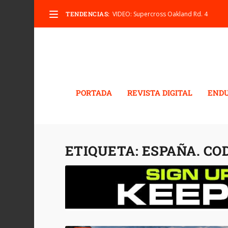
TENDENCIAS:
VIDEO: Supercross Oakland Rd. 4
PORTADA
REVISTA DIGITAL
END
ETIQUETA:
ESPAÑA. CO