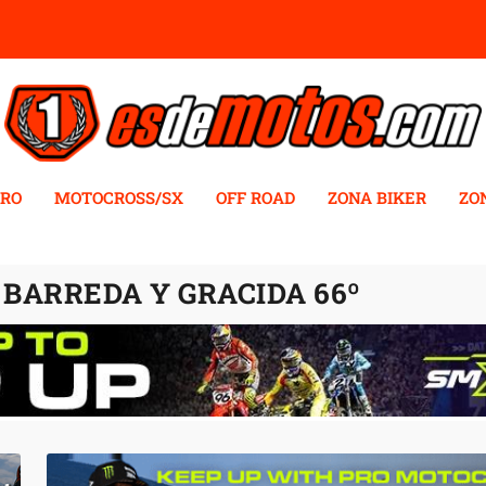
RO
MOTOCROSS/SX
OFF ROAD
ZONA BIKER
ZO
 BARREDA Y GRACIDA 66º