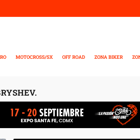
RO
MOTOCROSS/SX
OFF ROAD
ZONA BIKER
ZO
RYSHEV.