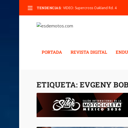
TENDENCIAS:
VIDEO: Supercross Oakland Rd. 4
PORTADA
REVISTA DIGITAL
ENDU
ETIQUETA:
EVGENY BOB