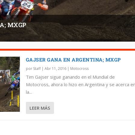
A; MXGP
GAJSER GANA EN ARGENTINA; MXGP
por
Staff
|
Abr 11, 2016
|
Motocross
Tim Gajser sigue ganando en el Mundial de
Motocross, ahora lo hizo en Argentina y se acerca e
la...
LEER MÁS