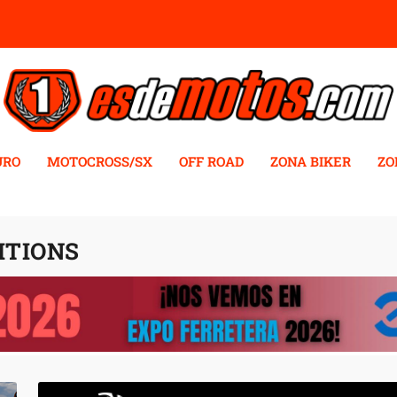
URO
MOTOCROSS/SX
OFF ROAD
ZONA BIKER
ZO
ITIONS