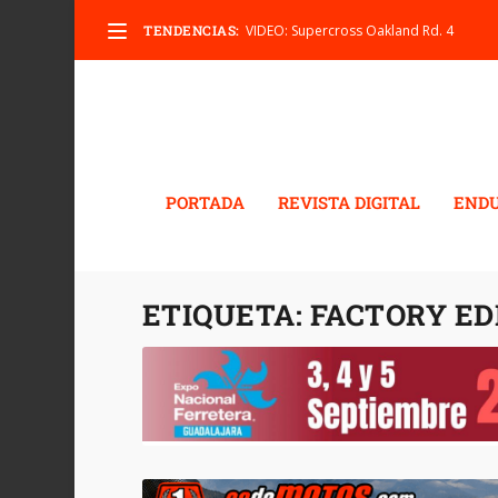
TENDENCIAS:
VIDEO: Supercross Oakland Rd. 4
PORTADA
REVISTA DIGITAL
END
ETIQUETA:
FACTORY ED