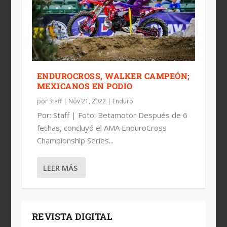
ENDUROCROSS, WALKER CAMPEÓN;
MEXICANOS EN PODIO
por
Staff
|
Nov 21, 2022
|
Enduro
Por: Staff | Foto: Betamotor Después de 6
fechas, concluyó el AMA EnduroCross
Championship Series...
LEER MÁS
REVISTA DIGITAL