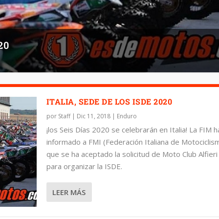
20
ITALIA, SEDE DE LOS ISDE 2020
por
Staff
|
Dic 11, 2018
|
Enduro
¡los Seis Días 2020 se celebrarán en Italia! La FIM h
informado a FMI (Federación Italiana de Motociclis
que se ha aceptado la solicitud de Moto Club Alfieri
para organizar la ISDE.
LEER MÁS