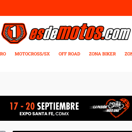
RO
MOTOCROSS/SX
OFF ROAD
ZONA BIKER
ZO