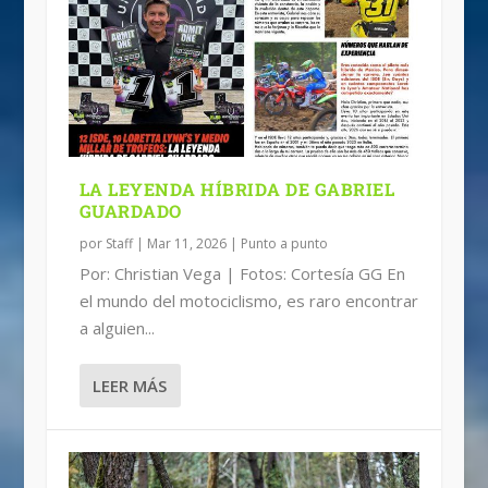
FRANCIA LIDERA EL PRIMER DÍA ISDE
MEXICANOS EN EL NACIONAL
2024; MÉXICO 16°...
AMATEUR EN EUA
LA LEYENDA HÍBRIDA DE GABRIEL
GUARDADO
por
Staff
|
Mar 11, 2026
|
Punto a punto
Por: Christian Vega | Fotos: Cortesía GG En
el mundo del motociclismo, es raro encontrar
a alguien...
LEER MÁS