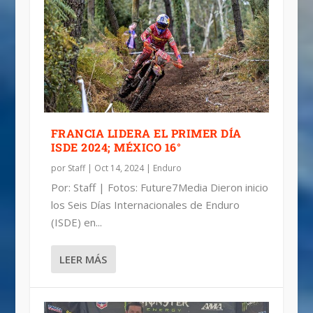
FRANCIA LIDERA EL PRIMER DÍA
ISDE 2024; MÉXICO 16°
por
Staff
|
Oct 14, 2024
|
Enduro
Por: Staff | Fotos: Future7Media Dieron inicio
los Seis Días Internacionales de Enduro
(ISDE) en...
LEER MÁS