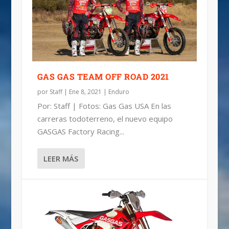
PRECIOS | GAS GAS 2019 DE ENDURO Y
TRIAL
GAS GAS TEAM OFF ROAD 2021
por
Staff
|
Ene 8, 2021
|
Enduro
Por: Staff | Fotos: Gas Gas USA En las
carreras todoterreno, el nuevo equipo
GASGAS Factory Racing...
LEER MÁS