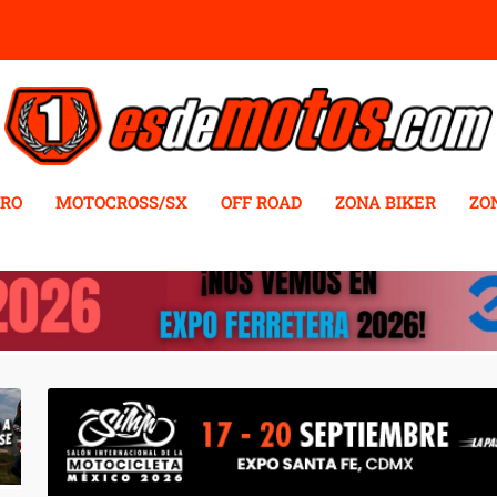
RO
MOTOCROSS/SX
OFF ROAD
ZONA BIKER
ZO