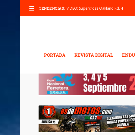
TENDENCIAS:
VIDEO: Supercross Oakland Rd. 4
PORTADA
REVISTA DIGITAL
ENDU
ETIQUETA:
GLEN HELEN