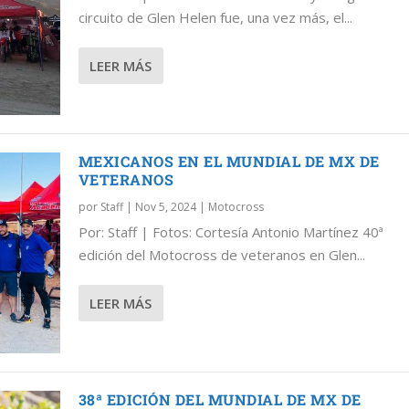
MPEONATO MUNDIAL VETERANOS
 DE MX DE VETERANOS
DE MX DE VETERANOS
circuito de Glen Helen fue, una vez más, el...
LEER MÁS
MEXICANOS EN EL MUNDIAL DE MX DE
VETERANOS
por
Staff
|
Nov 5, 2024
|
Motocross
Por: Staff | Fotos: Cortesía Antonio Martínez 40ª
edición del Motocross de veteranos en Glen...
LEER MÁS
38ª EDICIÓN DEL MUNDIAL DE MX DE