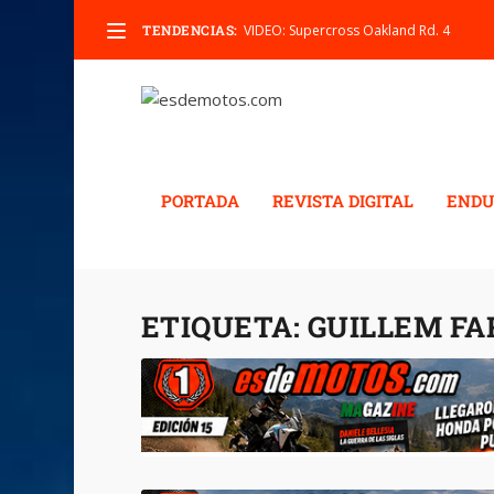
TENDENCIAS:
VIDEO: Supercross Oakland Rd. 4
PORTADA
REVISTA DIGITAL
ENDU
ETIQUETA:
GUILLEM FA