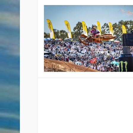
HERLINGS GANA EN PORTUG
Publicado por
Staff
|
Jun 29, 2026
|
Motocross
,
Vide