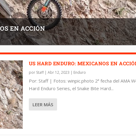
OS EN ACCIÓN
US HARD ENDURO: MEXICANOS EN ACCIÓ
por
Staff
|
Abr 12, 2023
|
Enduro
Por: Staff | Fotos: winpic.photo 2ª fecha del AMA 
Hard Enduro Series, el Snake Bite Hard...
LEER MÁS