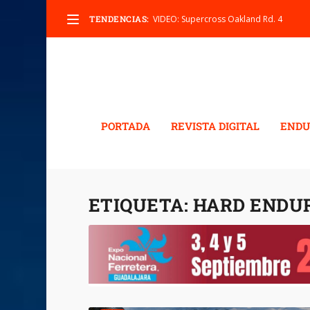
TENDENCIAS:
VIDEO: Supercross Oakland Rd. 4
PORTADA
REVISTA DIGITAL
ENDU
ETIQUETA:
HARD ENDU