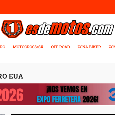
RO
MOTOCROSS/SX
OFF ROAD
ZONA BIKER
ZO
RO EUA