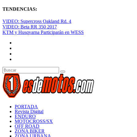
TENDENCIAS:
VIDEO: Supercross Oakland Rd. 4
VIDEO: Beta RR 350 2017
KTM y Husqvarna Participarán en WESS
PORTADA
Revista Digital
ENDURO
MOTOCROSS/SX
OFF ROAD
ZONA BIKER
ZONA URBANA