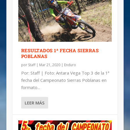
5ª FECHA CAMPEONATO SIERRAS
RESULTADOS: 2ª FECHA SIERRAS
EN SAN LUIS POTOSÍ LA 4ª FECHA DEL
POBLANAS
POBLANAS
HARE SCRAMBLE M...
RESULTADOS 1ª FECHA SIERRAS
POBLANAS
por
Staff
|
Mar 21, 2020
|
Enduro
Por: Staff | Foto: Antara Vega Top 3 de la 1ª
fecha del Campeonato Sierras Poblanas en
formato...
LEER MÁS