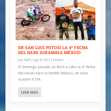
EN SAN LUIS POTOSÍ LA 4ª FECHA
DEL HARE SCRAMBLE MÉXICO
por
Staff
|
Ago 8, 2015
|
Enduro
El domingo pasado se llevó a cabo la 4ª fecha
del serial Hare Scramble México, en esta
ocasión KTM...
LEER MÁS