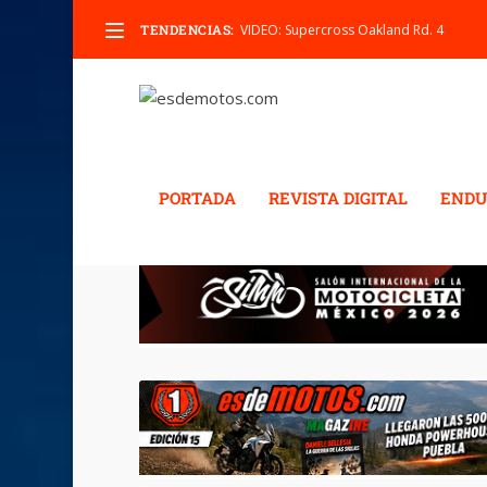
TENDENCIAS:
VIDEO: Supercross Oakland Rd. 4
PORTADA
REVISTA DIGITAL
ENDU
ETIQUETA:
HUSQVARNA