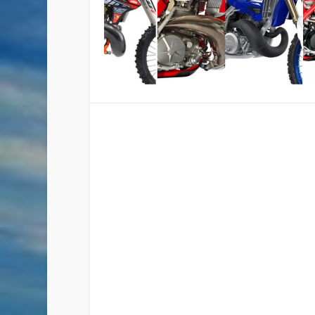
COMPARATIVA: ENDURO 250
Publicado por
Staff
|
Nov 26, 2018
|
Enduro