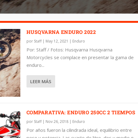
HUSQVARNA ENDURO 2022
por
Staff
|
May 12, 2021
|
Enduro
Por: Staff / Fotos: Husqvarna Husqvarna
Motorcycles se complace en presentar la gama de
enduro...
LEER MÁS
COMPARATIVA: ENDURO 250CC 2 TIEMPOS
por
Staff
|
Nov 26, 2018
|
Enduro
Por años fueron la cilindrada ideal, equilibrio entre
peso y potencia. Las cuarto de litro, dos y medio o