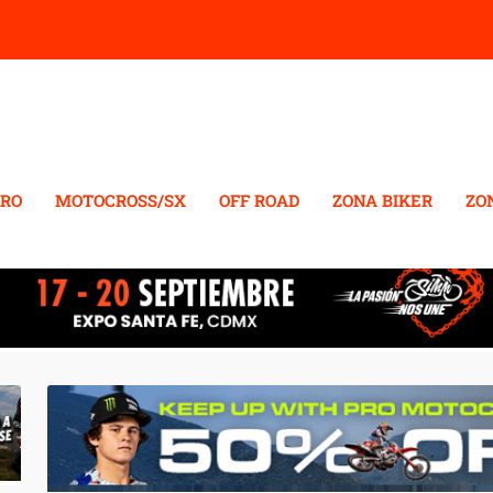
RO
MOTOCROSS/SX
OFF ROAD
ZONA BIKER
ZO
 250